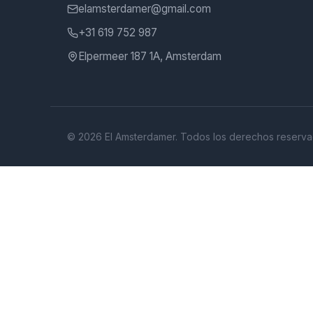
elamsterdamer@gmail.com
+31 619 752 987
Elpermeer 187 1A, Amsterdam
©
2026
El Amsterdamer. Todos los derechos reserva